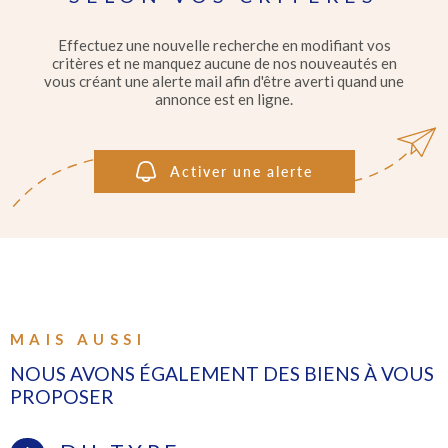
IMMOBI
PROFE
Pièces
RECHERCHER
Effectuez une nouvelle recherche en modifiant vos
PIÈCES
critères et ne manquez aucune de nos nouveautés en
vous créant une alerte mail afin d'être averti quand une
GÉRER
annonce est en ligne.
RÉFÉRENCE
L'AGEN
CRITÈRES SUPPLÉMENTAIRES
Activer une alerte
Piscine
Parking
Terrasse
CONTA
MAIS AUSSI
NOUS AVONS ÉGALEMENT DES BIENS À VOUS
PROPOSER