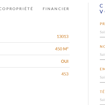
C
COPROPRIÉTÉ
FINANCIER
V
P
13013
N
450 M²
OUI
EM
453
T