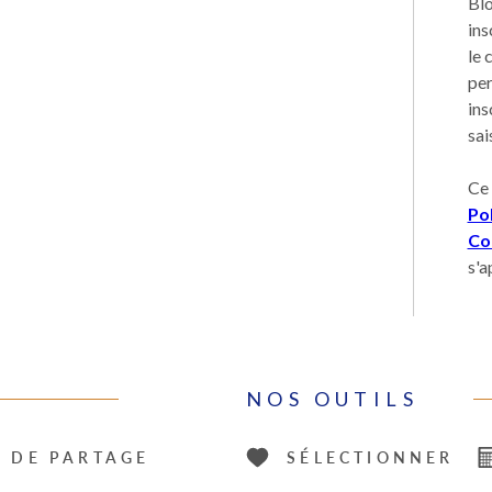
Blo
ins
le 
per
ins
sai
Ce 
Pol
Con
s'a
NOS OUTILS
S DE PARTAGE
SÉLECTIONNER