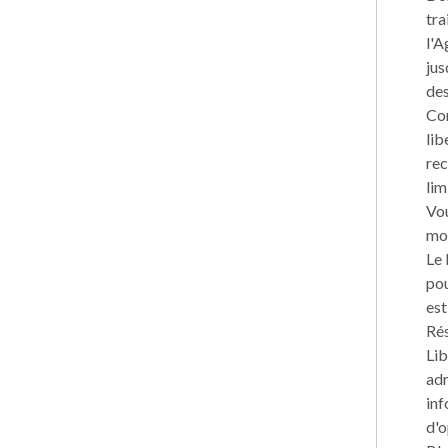
tra
l'A
jus
des
Con
lib
rec
lim
Vou
mom
Le 
pou
est
Rés
Lib
adr
inf
d'o