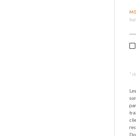
M
* c
Les
son
par
tra
cli
res
Don