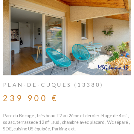
IMMOBI
PROFE
GÉRER
L'AGEN
CONTA
PLAN-DE-CUQUES (13380)
239 900 €
Parc du Bocage , trés beau T2 au 2ème et dernier étage de 4 m² ,
ss asc, terrassede 12 m² , sud , chambre avec placard , Wc séparé ,
SDE, cuisine US équipée, Parking ext.