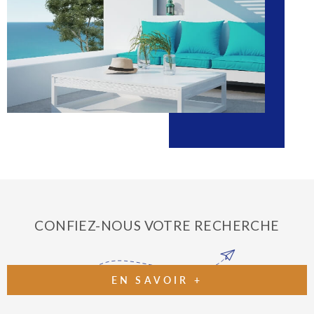
bénéficient d'un plan de communication multi supports, en presse
locale immobilière, presse quotidienne régionale, ainsi que sur
les portails immobiliers et portails d'annonces les plus consultés
du web.
Contacter notre équipe
Vous avez un
projet immobilier
sur le secteur ? Vous cherchez un
appartement à vendre à Marseille 13013
? Consultez nos
annonces en ligne ou confiez-nous votre recherche.
Notre équipe, experte sur le marché local, saura trouver le bien
qui correspondra à votre projet de vie.
CONFIEZ-NOUS VOTRE RECHERCHE
EN SAVOIR +