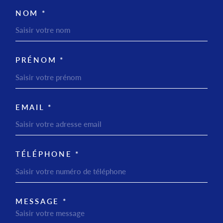
NOM *
TRAD_MELTEM_VOSCOORDO
PRÉNOM *
EMAIL *
TÉLÉPHONE *
MESSAGE *
TRAD_MELTEM_VOREDEMAN