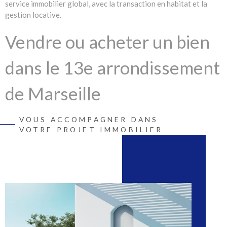
service immobilier global, avec la transaction en habitat et la
gestion locative.
Vendre ou acheter un bien
dans le 13e arrondissement
de Marseille
VOUS ACCOMPAGNER DANS
MSG Immo 13 vous propose la
vente de villas et appartements
VOTRE PROJET IMMOBILIER
sur Marseille 13ème
, mais également des biens immobiliers en
location.
Notre agence dispose d'un emplacement idéal, dans un centre
commercial fréquenté et facile d'accès, offrant une excellente
visibilité à toutes vos annonces affichées en vitrine.
Toutes nos annonces de vente de maisons, villas,
appartements
sur Marseille 13ème
, 14ème, Plan de Cuques et Allauch