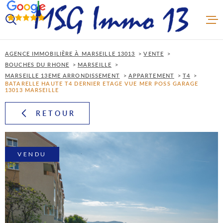
Aller
Aller
Aller
Aller
à
à
au
au
:
la
menu
contenu
VOTRE
recherche
principal
RECHERCHE
AGENCE IMMOBILIÈRE À MARSEILLE 13013
VENTE
BOUCHES DU RHONE
MARSEILLE
MARSEILLE 13EME ARRONDISSEMENT
APPARTEMENT
T4
TYPE
ACCUEI
BATARELLE HAUTE T4 DERNIER ETAGE VUE MER POSS GARAGE
D'OFFRE
VENTE
13013 MARSEILLE
TYPE
RETOUR
ACHET
DE
TYPE DE BIEN
BIEN
VILLE
VENDR
VENDU
Budget
BUDGET
LOUER
Surface
SURFACE
PLUS DE CRITÈRES