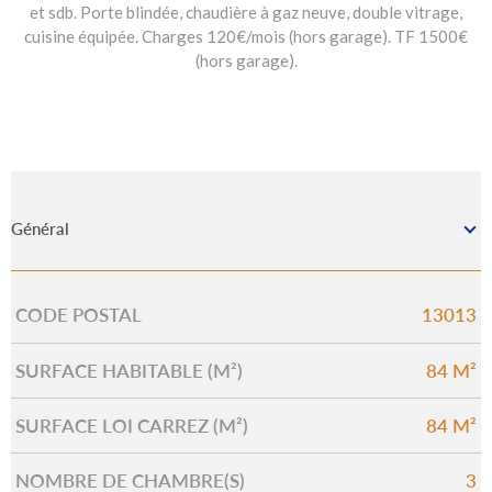
et sdb. Porte blindée, chaudière à gaz neuve, double vitrage,
cuisine équipée. Charges 120€/mois (hors garage). TF 1500€
(hors garage).
Général
CODE POSTAL
13013
Caractérisque
Valeurs
SURFACE HABITABLE (M²)
84 M²
SURFACE LOI CARREZ (M²)
84 M²
NOMBRE DE CHAMBRE(S)
3