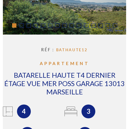
IMMOBI
PROFE
Pièces
RECHERCHER
PIÈCES
GÉRER
RÉFÉRENCE
L'AGEN
CRITÈRES SUPPLÉMENTAIRES
RÉF :
BATHAUTE12
Piscine
Parking
Terrasse
APPARTEMENT
CONTA
BATARELLE HAUTE T4 DERNIER
ÉTAGE VUE MER POSS GARAGE 13013
MARSEILLE
4
3