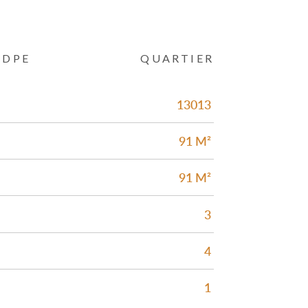
DPE
QUARTIER
13013
91 M²
91 M²
3
4
1