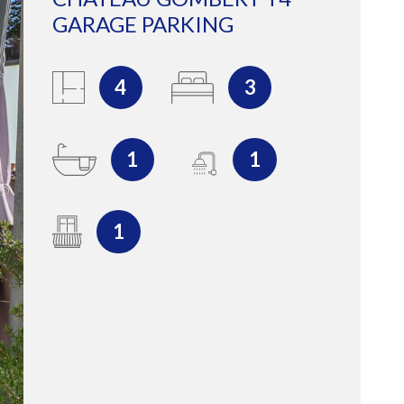
GARAGE PARKING
GÉRER
4
3
L'AGENCE
1
1
CONTACT
1