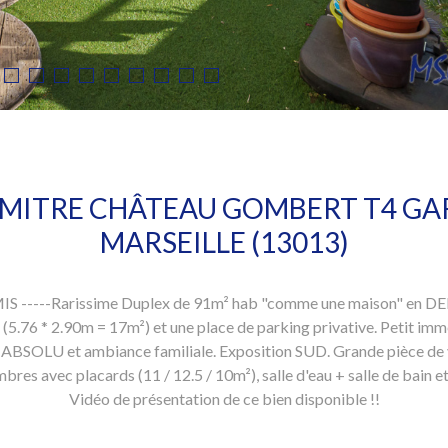
 MITRE CHÂTEAU GOMBERT T4 GA
MARSEILLE (13013)
--Rarissime Duplex de 91m² hab "comme une maison" en DERNIE
.76 * 2.90m = 17m²) et une place de parking privative. Petit immeu
ABSOLU et ambiance familiale. Exposition SUD. Grande pièce de vi
es avec placards (11 / 12.5 / 10m²), salle d'eau + salle de bain e
Vidéo de présentation de ce bien disponible !!