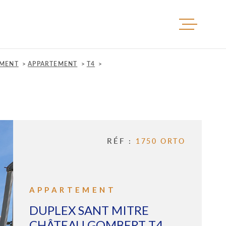
ACCUEIL
EMENT
APPARTEMENT
T4
ACHETER
VENDRE
RÉF :
1750 ORTO
LOUER
APPARTEMENT
IMMOBIL
DUPLEX SANT MITRE
PROFESS
CHÂTEAU GOMBERT T4