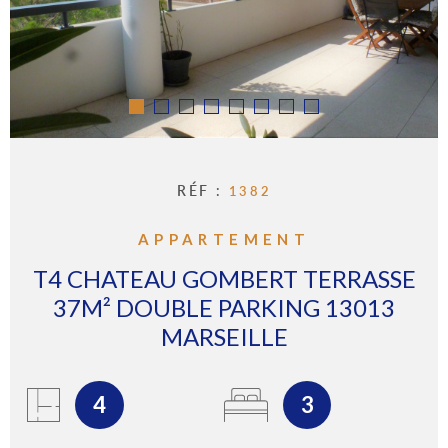
IMMOBI
PROFE
Pièces
RECHERCHER
PIÈCES
GÉRER
RÉFÉRENCE
L'AGEN
CRITÈRES SUPPLÉMENTAIRES
RÉF :
1382
Piscine
Parking
Terrasse
CONTA
APPARTEMENT
T4 CHATEAU GOMBERT TERRASSE
37M² DOUBLE PARKING 13013
MARSEILLE
4
3