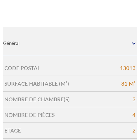
Général
CODE POSTAL
13013
Caractérisque
Valeurs
SURFACE HABITABLE (M²)
81 M²
NOMBRE DE CHAMBRE(S)
3
NOMBRE DE PIÈCES
4
ETAGE
2