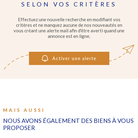
IMMOBI
SELON VOS CRITÈRES
PROFE
Pièces
RECHERCHER
PIÈCES
Effectuez une nouvelle recherche en modifiant vos
critères et ne manquez aucune de nos nouveautés en
GÉRER
vous créant une alerte mail afin d'être averti quand une
RÉFÉRENCE
annonce est en ligne.
L'AGEN
CRITÈRES SUPPLÉMENTAIRES
Activer une alerte
Piscine
Parking
Terrasse
CONTA
MAIS AUSSI
NOUS AVONS ÉGALEMENT DES BIENS À VOUS
PROPOSER