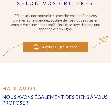
IMMOBI
SELON VOS CRITÈRES
PROFE
Pièces
RECHERCHER
PIÈCES
Effectuez une nouvelle recherche en modifiant vos
critères et ne manquez aucune de nos nouveautés en
GÉRER
vous créant une alerte mail afin d'être averti quand une
RÉFÉRENCE
annonce est en ligne.
L'AGEN
CRITÈRES SUPPLÉMENTAIRES
Activer une alerte
Piscine
Parking
Terrasse
CONTA
MAIS AUSSI
NOUS AVONS ÉGALEMENT DES BIENS À VOUS
PROPOSER