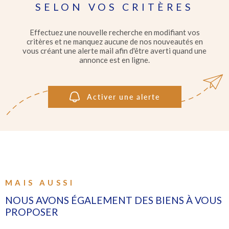
IMMOBI
SELON VOS CRITÈRES
PROFE
Pièces
RECHERCHER
PIÈCES
Effectuez une nouvelle recherche en modifiant vos
critères et ne manquez aucune de nos nouveautés en
GÉRER
vous créant une alerte mail afin d'être averti quand une
RÉFÉRENCE
annonce est en ligne.
L'AGEN
CRITÈRES SUPPLÉMENTAIRES
Activer une alerte
Piscine
Parking
Terrasse
CONTA
MAIS AUSSI
NOUS AVONS ÉGALEMENT DES BIENS À VOUS
PROPOSER