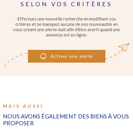
IMMOBI
SELON VOS CRITÈRES
PROFE
Pièces
RECHERCHER
PIÈCES
Effectuez une nouvelle recherche en modifiant vos
critères et ne manquez aucune de nos nouveautés en
GÉRER
vous créant une alerte mail afin d'être averti quand une
RÉFÉRENCE
annonce est en ligne.
L'AGEN
CRITÈRES SUPPLÉMENTAIRES
Activer une alerte
Piscine
Parking
Terrasse
CONTA
MAIS AUSSI
NOUS AVONS ÉGALEMENT DES BIENS À VOUS
PROPOSER