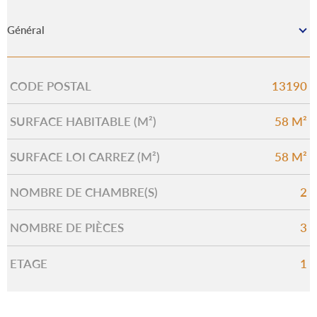
Général
CODE POSTAL
13190
Caractérisque
Valeurs
SURFACE HABITABLE (M²)
58 M²
SURFACE LOI CARREZ (M²)
58 M²
NOMBRE DE CHAMBRE(S)
2
NOMBRE DE PIÈCES
3
ETAGE
1