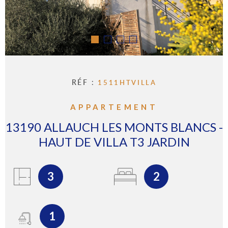
IMMOBI
PROFE
Pièces
RECHERCHER
PIÈCES
GÉRER
RÉFÉRENCE
RÉF :
1511HTVILLA
L'AGEN
CRITÈRES SUPPLÉMENTAIRES
Piscine
Parking
APPARTEMENT
Terrasse
CONTA
13190 ALLAUCH LES MONTS BLANCS -
HAUT DE VILLA T3 JARDIN
3
2
1