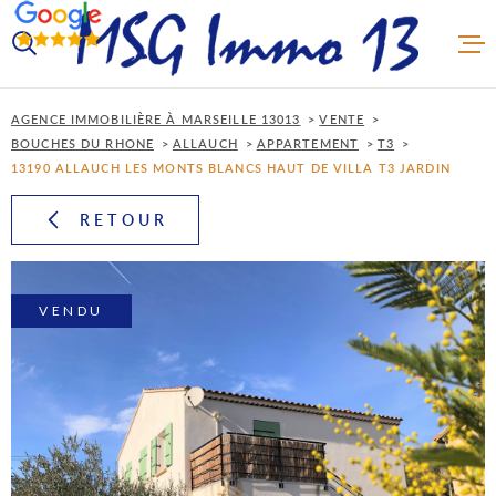
Aller
Aller
Aller
Aller
à
à
au
au
:
la
menu
contenu
VOTRE
recherche
principal
RECHERCHE
AGENCE IMMOBILIÈRE À MARSEILLE 13013
VENTE
BOUCHES DU RHONE
ALLAUCH
APPARTEMENT
T3
13190 ALLAUCH LES MONTS BLANCS HAUT DE VILLA T3 JARDIN
TYPE
ACCUEI
D'OFFRE
VENTE
RETOUR
TYPE
ACHET
DE
TYPE DE BIEN
BIEN
VENDU
VILLE
VENDR
Budget
BUDGET
LOUER
Surface
SURFACE
PLUS DE CRITÈRES