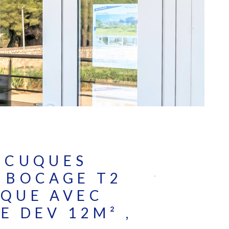
GÉRER
L'AGENCE
CONTACT
R
X T3
ANT 70M²
 GARAGE
EURI 13014