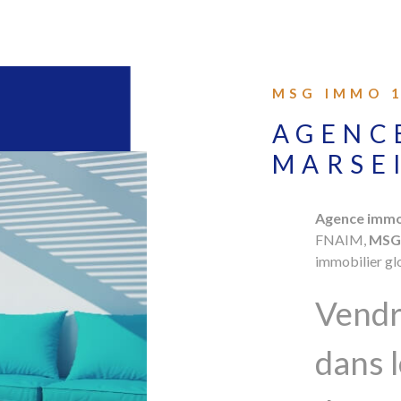
MSG IMMO 
AGENC
MARSEI
Agence immob
FNAIM,
MSG
immobilier glo
Vendr