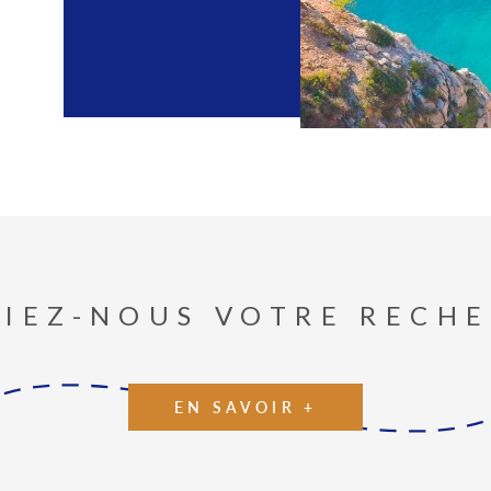
Conta
Vous avez un
appartement à
ligne ou confi
Notre équipe, 
correspondra à
IEZ-NOUS VOTRE RECH
EN SAVOIR +