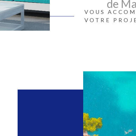
dans 
de Ma
VOUS ACCOM
VOTRE PROJ
MSG Immo 13 
Marseille 1
Notre agence 
commercial fré
à toutes vos a
Toutes nos ann
Marseille 13
plan de commu
presse quotidi
portails d'ann