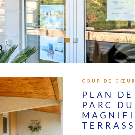
COUP DE CŒU
EXCLUSIF
SPACIEU
COUP DE COEUR
TRAVERS
BALCON
CHAMPFL