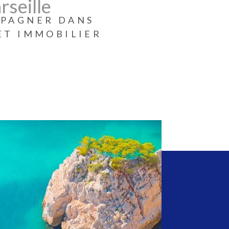
le 13e arrondissement
rseille
PAGNER DANS
ET IMMOBILIER
vous propose la
vente de villas et appartements sur
3ème
, mais également des biens immobiliers en location.
dispose d'un emplacement idéal, dans un centre
quenté et facile d'accès, offrant une excellente visibilité
nnonces affichées en vitrine.
onces de vente de maisons, villas,
appartements sur
ème
, 14ème, Plan de Cuques et Allauch bénéficient d'un
nication multi supports, en presse locale immobilière,
enne régionale, ainsi que sur les portails immobiliers et
onces les plus consultés du web.