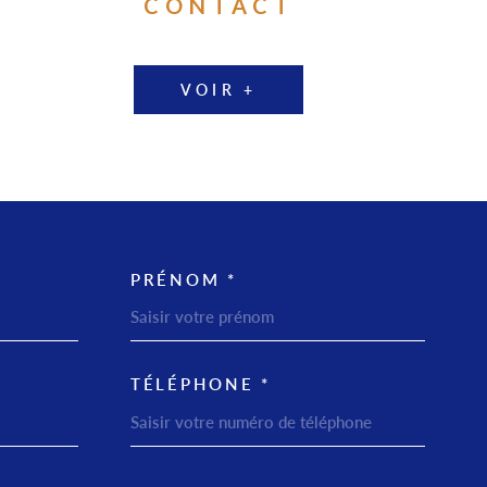
CONTACT
VOIR +
PRÉNOM *
TEM_VOSCOORDONNEES
TÉLÉPHONE *