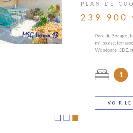
MARSEIL
MARSEILLE (
167 000
T3 intégralement r
résidence Champfle
Situé au 4ème étag
l'appartement se c
2
VOIR LE