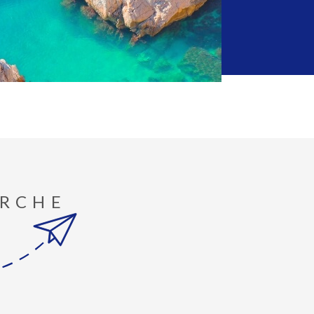
cter notre équipe
projet immobilier
sur le secteur ? Vous cherchez un
 vendre à Marseille 13013
? Consultez nos annonces en
ez-nous votre recherche.
experte sur le marché local, saura trouver le bien qui
 votre projet de vie.
ERCHE