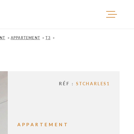
ACCUEIL
ENT
APPARTEMENT
T3
ACHETER
VENDRE
RÉF :
STCHARLES1
LOUER
IMMOBIL
APPARTEMENT
PROFESS