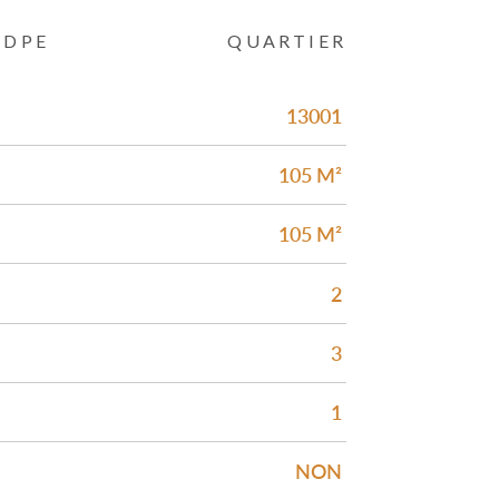
DPE
QUARTIER
13001
105 M²
105 M²
2
3
1
NON