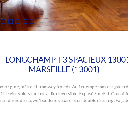
 - LONGCHAMP T3 SPACIEUX 1300
MARSEILLE (13001)
p : gare, métro et tramway à pieds. Au 1er étage sans asc, plein 
ble vitr, volets roulants, clim reversible. Exposé Sud/Est. Compitio
 une sde moderne, wc/banderie séparé et un double dressing. Façade