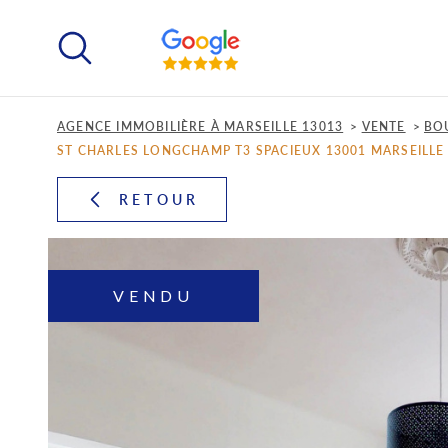
Aller
Aller
Aller
Aller
à
à
au
au
:
la
menu
contenu
recherche
principal
AGENCE IMMOBILIÈRE À MARSEILLE 13013
VENTE
BO
ST CHARLES LONGCHAMP T3 SPACIEUX 13001 MARSEILLE
RETOUR
VENDU