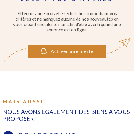
IMMOBI
PROFE
Pièces
RECHERCHER
Effectuez une nouvelle recherche en modifiant vos
PIÈCES
critères et ne manquez aucune de nos nouveautés en
vous créant une alerte mail afin d'être averti quand une
GÉRER
annonce est en ligne.
RÉFÉRENCE
L'AGEN
CRITÈRES SUPPLÉMENTAIRES
Activer une alerte
Piscine
Parking
Terrasse
CONTA
MAIS AUSSI
NOUS AVONS ÉGALEMENT DES BIENS À VOUS
PROPOSER